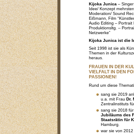
Kijoka Junica
– Singer
Idee/ Konzept mehrster
Moderation/ Sound Record
Eißmann, Film “Künstle
Audio Editing – Portrait
Produktionsltg. – Portrai
Netzwerke”
Kijoka Junica
ist die
Seit 1998 ist sie als Kün
Themen in der Kultursze
heraus.
FRAUEN IN DER KU
VIELFALT IN DEN FO
ASSIONEN!
Rund um diese Themat
sang sie 2019 an
u.a. mit Frau
Dr.
Zentralinstituts 
sang sie 2018 für
Jubiläums des 
Staatsrätin für 
Hamburg.
war sie von 201