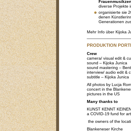
Frauenmusikzen
diverse Projekte 
organisierte sie 
denen Künstlerin
Generationen zu
Mehr Info über Kijoka J
__________________
PRODUKTION PORTRA
Crew
camera/ visual edit & 
sound – Kijoka Junica
sound mastering – Bent
interview/ audio edit & 
subtitle – Kijoka Junica
All photos by Lucja Ro
concert in the Blankene
pictures in the US
Many thanks to
KUNST KENNT KEINE
a COVID-19 fund for ar
the owners of the locat
Blankeneser Kirche