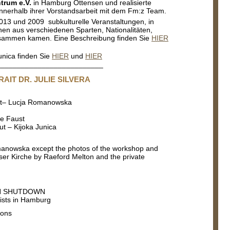
trum e.V.
in Hamburg Ottensen und realisierte
innerhalb ihrer Vorstandsarbeit mit dem Fm:z Team.
2013 und 2009 subkulturelle Veranstaltungen, in
nen aus verschiedenen Sparten, Nationalitäten,
sammen kamen. Eine Beschreibung finden Sie
HIER
unica finden Sie
HIER
und
HIER
__________________________
IT DR. JULIE SILVERA
cut– Lucja Romanowska
e Faust
cut – Kijoka Junica
manowska except the photos of the workshop and
ser Kirche by Raeford Melton and the private
N SHUTDOWN
tists in Hamburg
ions