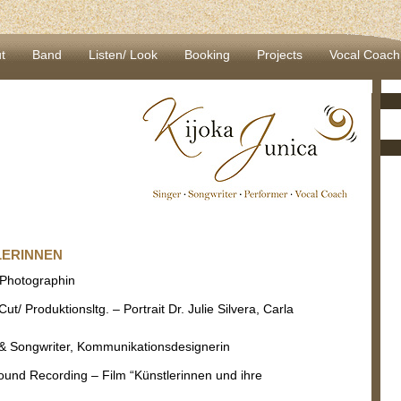
t
Band
Listen/ Look
Booking
Projects
Vocal Coach
LERINNEN
Photographin
ut/ Produktionsltg. – Portrait Dr. Julie Silvera, Carla
& Songwriter, Kommunikationsdesignerin
ound Recording – Film “Künstlerinnen und ihre