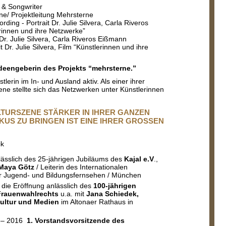
 & Songwriter
ne/ Projektleitung Mehrsterne
ing - Portrait Dr. Julie Silvera, Carla Riveros
rinnen und ihre Netzwerke”
 Dr. Julie Silvera, Carla Riveros Eißmann
t Dr. Julie Silvera, Film “Künstlerinnen und ihre
 Ideengeberin des Projekts
“mehrsterne.”
stlerin im In- und Ausland aktiv. Als einer ihrer
ne stellte sich das Netzwerken unter Künstlerinnen
LTURSZENE STÄRKER IN IHRER GANZEN
KUS ZU BRINGEN IST EINE IHRER GROSSEN P
ik
lässlich des 25-jährigen Jubiläums des
Kajal e.V
.,
 Maya Götz
/ Leiterin des Internationalen
für Jugend- und Bildungsfernsehen / München
 die Eröffnung anlässlich des
100-jährigen
Frauenwahlrechts
u.a. mit
Jana Schiedek,
Kultur und Medien
im Altonaer Rathaus in
2 – 2016
1. Vorstandsvorsitzende des