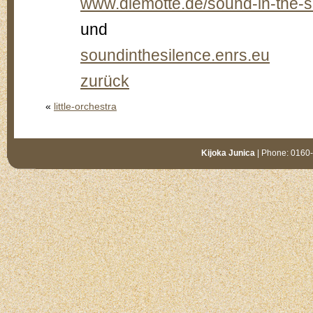
www.diemotte.de/sound-in-the-s
und
soundinthesilence.enrs.eu
zurück
«
little-orchestra
Kijoka Junica
| Phone: 0160-