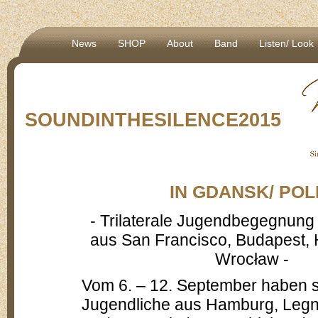
News
SHOP
About
Band
Listen/ Look
SOUNDINTHESILENCE2015
IN GDANSK/ POL
- Trilaterale Jugendbegegnung 
aus San Francisco, Budapest,
Wrocław -
Vom 6. – 12. September haben s
Jugendliche aus Hamburg, Legn