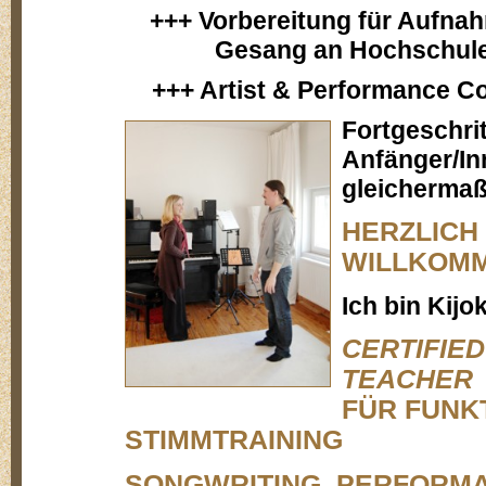
+++
Vorbereitung für Aufna
Gesang an Hochschul
+++ Artist & Performance C
Fortgeschri
Anfänger/In
gleicherma
HERZLICH
WILLKOM
Ich bin Kijo
CERTIFIED
TEACHER
FÜR FUNK
STIMMTRAINING
SONGWRITING, PERFORM