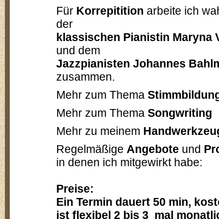
Für
Korrepitition
arbeite ich wa
der
klassischen Pianistin Maryna 
und dem
Jazzpianisten Johannes Bahl
zusammen.
Mehr zum Thema
Stimmbildun
Mehr zum Thema
Songwriting
Mehr zu meinem
Handwerkze
Regelmäßige
Angebote
und
Pr
in denen ich mitgewirkt hab
Preise:
Ein Termin
dauert 50 min,
kost
ist flexibel 2 bis 3 mal monatl