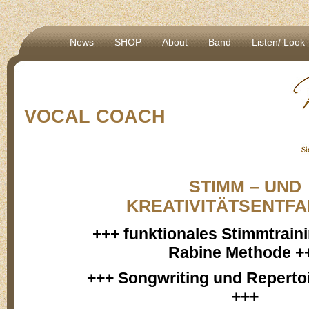
News
SHOP
About
Band
Listen/ Look
VOCAL COACH
STIMM – UND
KREATIVITÄTSENTF
+++
funktionales Stimmtrain
Rabine Methode +
+++ Songwriting und Reperto
+++