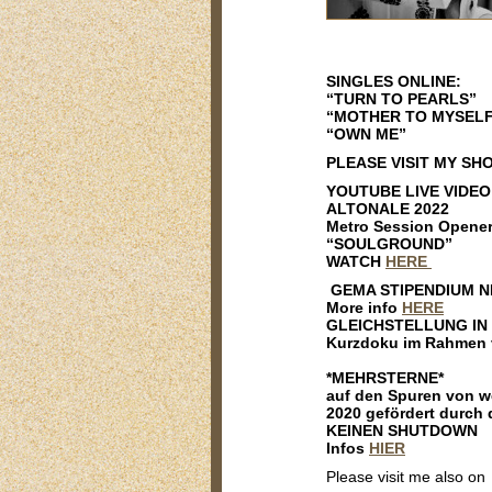
SINGLES ONLINE:
“TURN TO PEARLS”
“
MOTHER TO MYSELF
“OWN ME”
PLEASE VISIT MY SH
YOUTUBE LIVE VIDEO
ALTONALE 2022
Metro Session Opene
“SOULGROUND”
WATCH
HERE
GEMA STIPENDIUM N
More info
HERE
GLEICHSTELLUNG IN
Kurzdoku im Rahmen 
*MEHRSTERNE*
auf den Spuren von w
2020 gefördert durc
KEINEN SHUTDOWN
Infos
HIER
Please visit me also on